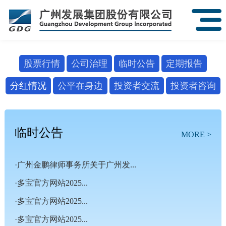
股票行情
公司治理
临时公告
定期报告
分红情况
公平在身边
投资者交流
投资者咨询
临时公告
MORE >
·广州金鹏律师事务所关于广州发...
·多宝官方网站2025...
·多宝官方网站2025...
·多宝官方网站2025...