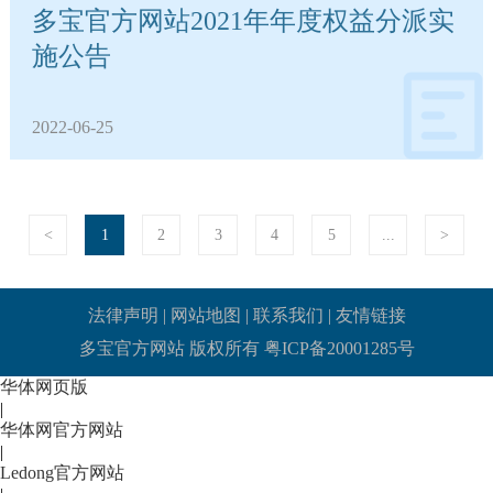
多宝官方网站2021年年度权益分派实
施公告
2022-06-25
<
1
2
3
4
5
...
>
法律声明
|
网站地图
|
联系我们
|
友情链接
多宝官方网站 版权所有
粤ICP备20001285号
华体网页版
|
华体网官方网站
|
Ledong官方网站