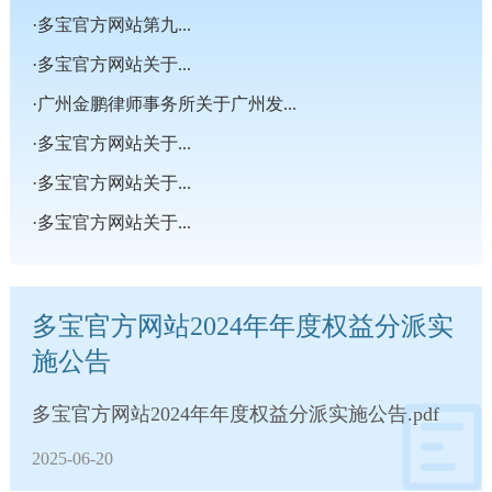
·多宝官方网站第九...
·多宝官方网站关于...
·广州金鹏律师事务所关于广州发...
·多宝官方网站关于...
·多宝官方网站关于...
·多宝官方网站关于...
多宝官方网站2024年年度权益分派实
施公告
多宝官方网站2024年年度权益分派实施公告.pdf
2025-06-20